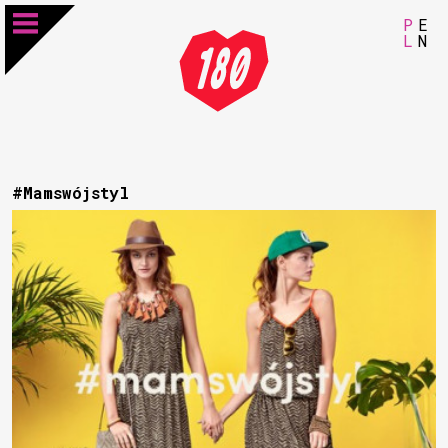
P
E
L
N
#Mamswójstyl